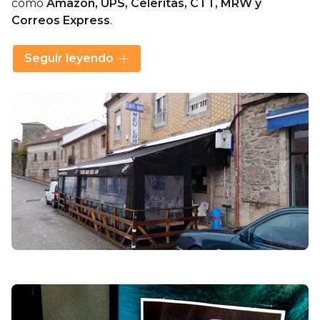
como
Amazon, UPS, Celeritas, CTT, MRW y
Correos Express
.
Para nuestros clientes, esto se traduce en
Seguir leyendo
flexibilidad y tranquilidad, ya que, mientras disfrutas
de una bebida o comida en nuestro
bar cafetería
,
puedes aprovechar para llevarte ese paquete que
estabas esperando. Asimismo, ser punto de recogida
refuerza nuestro compromiso con la comunidad, al
convertirnos en un espacio que va más allá de lo
culinario y se integra plenamente en el día a día de
nuestros vecinos.